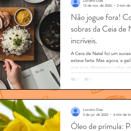
Luciano Dias
12 de nov. de 2025
2 min de 
Não jogue fora! C
sobras da Ceia de 
incríveis.
A Ceia de Natal foi um suces
estava farta. Mas agora, a ge
mas e se déssemos a elas um
Luciano Dias
5 de jul. de 2022
6 min de le
Óleo de prímula: P