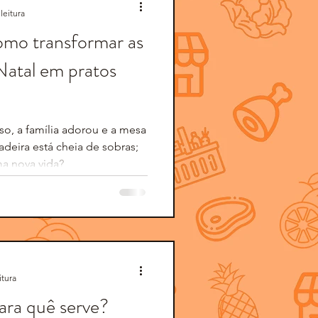
leitura
omo transformar as
Natal em pratos
so, a família adorou e a mesa
ladeira está cheia de sobras;
a nova vida?
itura
ara quê serve?