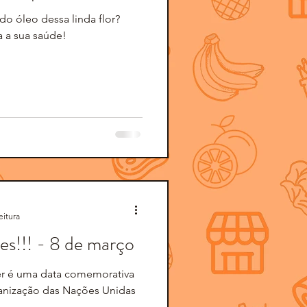
o óleo dessa linda flor?
a a sua saúde!
eitura
es!!! - 8 de março
er é uma data comemorativa
ganização das Nações Unidas