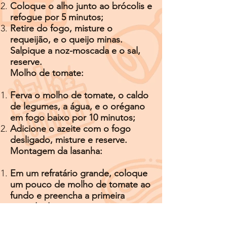
Coloque o alho junto ao brócolis e
refogue por 5 minutos;
Retire do fogo, misture o
requeijão, e o queijo minas.
Salpique a noz-moscada e o sal,
reserve.
Molho de tomate:
Ferva o molho de tomate, o caldo
de legumes, a água, e o orégano
em fogo baixo por 10 minutos;
Adicione o azeite com o fogo
desligado, misture e reserve.
Montagem da lasanha:
Em um refratário grande, coloque
um pouco de molho de tomate ao
fundo e preencha a primeira
camada de massa.
Acrescente o recheio de brócolis,