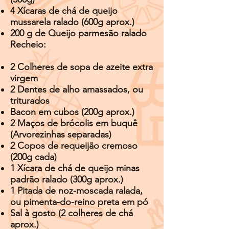
4 Xícaras de chá de queijo
mussarela ralado (600g aprox.)
200 g de Queijo parmesão ralado
Recheio:
2 Colheres de sopa de azeite extra
virgem
2 Dentes de alho amassados, ou
triturados
Bacon em cubos (200g aprox.)
2 Maços de brócolis em buquê
(Arvorezinhas separadas)
2 Copos de requeijão cremoso
(200g cada)
1 Xícara de chá de queijo minas
padrão ralado (300g aprox.)
1 Pitada de noz-moscada ralada,
ou pimenta-do-reino preta em pó
Sal à gosto (2 colheres de chá
aprox.)