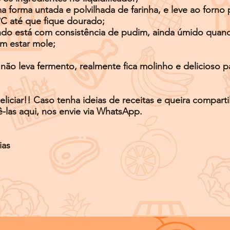
forma untada e polvilhada de farinha, e leve ao forno 
ºC até que fique dourado;
do está com consistência de pudim, ainda úmido quan
em estar mole;
não leva fermento, realmente fica molinho e delicioso p
liciar!! Caso tenha ideias de receitas e queira comparti
-las aqui, nos envie via WhatsApp.
ias