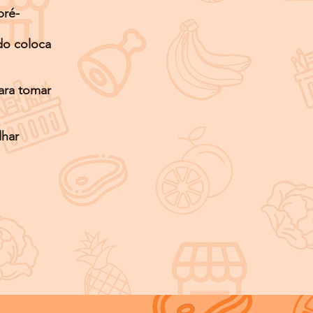
pré-
do coloca
ara tomar
lhar