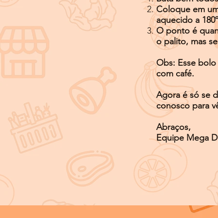
Coloque em uma 
aquecido a 180
O ponto é quan
o palito, mas s
Obs: Esse bolo 
com café.
Agora é só se de
conosco para vê
Abraços,
Equipe Mega D